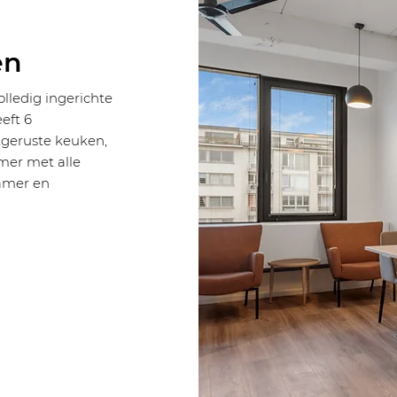
en
lledig ingerichte
eft 6
tgeruste keuken,
mer met alle
amer en