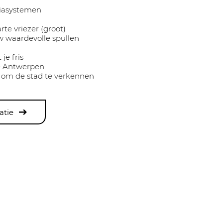
iasystemen
te vriezer (groot)
uw waardevolle spullen
je fris
je Antwerpen
 om de stad te verkennen
atie