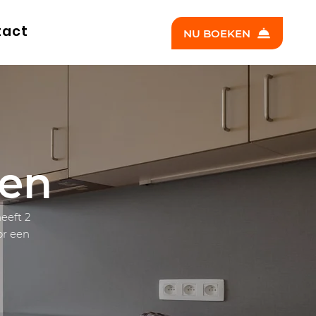
tact
NU BOEKEN
en
eeft 2
or een